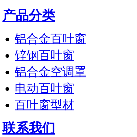
产品分类
铝合金百叶窗
锌钢百叶窗
铝合金空调罩
电动百叶窗
百叶窗型材
联系我们