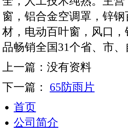
全，人工技术纯熟。主营
窗，铝合金空调罩，锌钢
材，电动百叶窗，风口，
品畅销全国31个省、市
上一篇：
没有资料
下一篇：
65防雨片
首页
公司简介