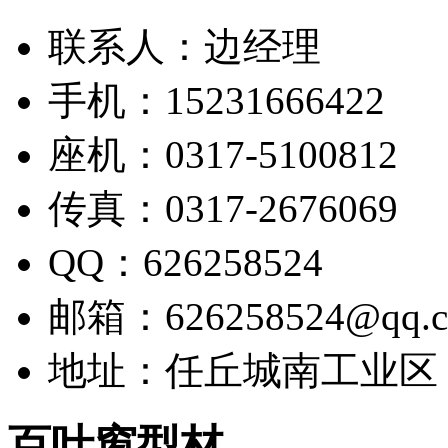
联系人：边经理
手机：15231666422
座机：0317-5100812
传真：0317-2676069
QQ：626258524
邮箱：626258524@qq.
地址：任丘城南工业区
百叶窗型材