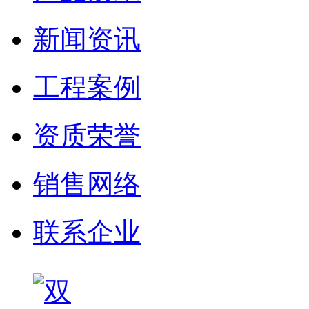
新闻资讯
工程案例
资质荣誉
销售网络
联系企业