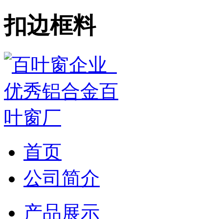
扣边框料
首页
公司简介
产品展示