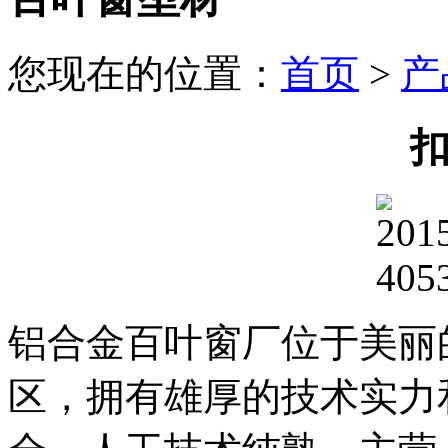
您现在的位置：
首页
>
产
铝合金百叶窗厂位于美丽
区，拥有雄厚的技术实力