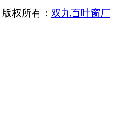
版权所有：
双九百叶窗厂