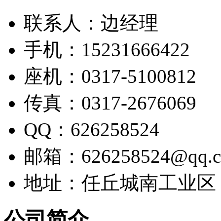
联系人：边经理
手机：15231666422
座机：0317-5100812
传真：0317-2676069
QQ：626258524
邮箱：626258524@qq.
地址：任丘城南工业区
公司简介