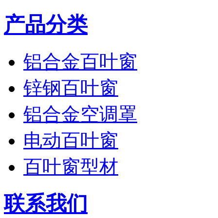
产品分类
铝合金百叶窗
锌钢百叶窗
铝合金空调罩
电动百叶窗
百叶窗型材
联系我们