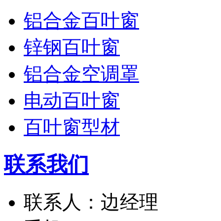
铝合金百叶窗
锌钢百叶窗
铝合金空调罩
电动百叶窗
百叶窗型材
联系我们
联系人：边经理