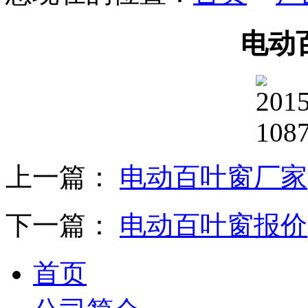
电动
上一篇：
电动百叶窗厂家
下一篇：
电动百叶窗报价
首页