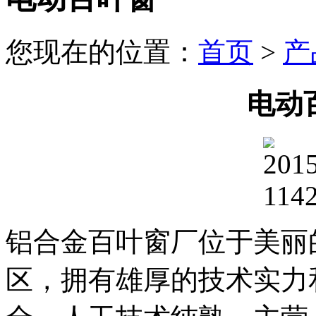
您现在的位置：
首页
>
产
电动
铝合金百叶窗厂位于美丽
区，拥有雄厚的技术实力