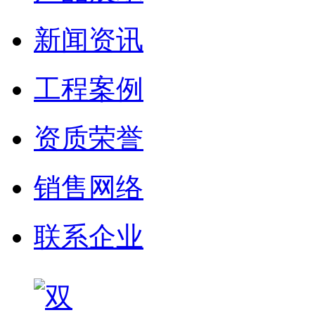
新闻资讯
工程案例
资质荣誉
销售网络
联系企业