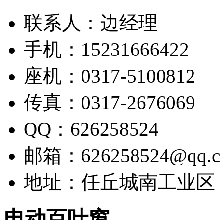
联系人：边经理
手机：15231666422
座机：0317-5100812
传真：0317-2676069
QQ：626258524
邮箱：626258524@qq.
地址：任丘城南工业区
电动百叶窗