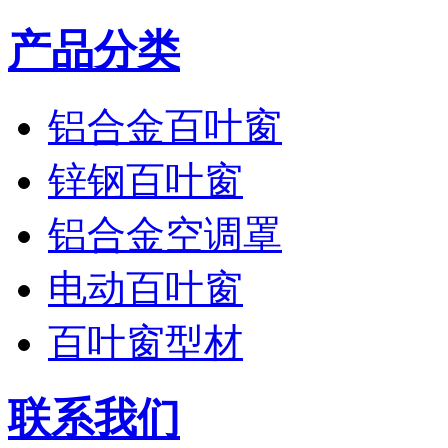
产品分类
铝合金百叶窗
锌钢百叶窗
铝合金空调罩
电动百叶窗
百叶窗型材
联系我们